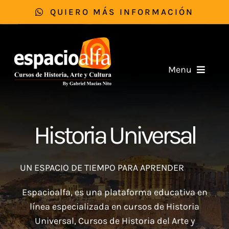
Skip
QUIERO MÁS INFORMACIÓN
to
content
Menu
Inicio
Historia Universal
Historia Universal
Historia Del Arte
UN ESPACIO DE TIEMPO PARA APRENDER
Espacioalfa, es una plataforma educativa en
Cultura General
línea especializada en cursos de Historia
Universal, Cursos de Historia del Arte y