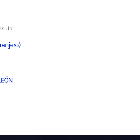
ínsula
ranjero)
OLEÓN