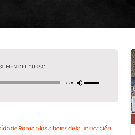
ESUMEN DEL CURSO
Utiliza
00:00
las
teclas
de
flecha
arriba/abajo
caída de Roma a los albores de la unificación
para