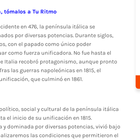
aumentar
a, tómalos a Tu Ritmo
o
disminuir
idente en 476, la península itálica se
el
nados por diversas potencias. Durante siglos,
volumen.
ios, con el papado como único poder
ar como fuerza unificadora. No fue hasta el
que Italia recobró protagonismo, aunque pronto
Tras las guerras napoleónicas en 1815, el
unificación, que culminó en 1861.
lítico, social y cultural de la península itálica
 el inicio de su unificación en 1815.
 y dominada por diversas potencias, vivió bajo
nalizaremos las condiciones que permitieron el