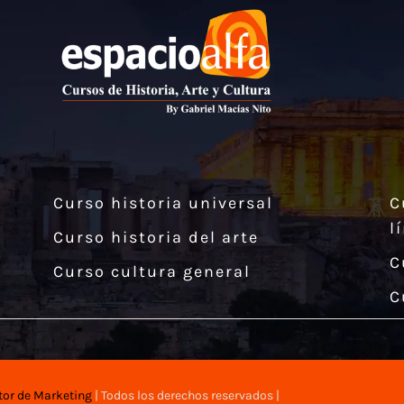
Curso historia universal
C
l
Curso historia del arte
C
Curso cultura general
C
tor de Marketing
| Todos los derechos reservados |