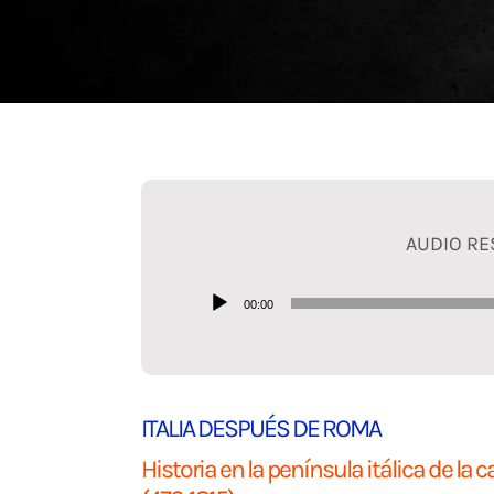
Blog
Contacto
AUDIO R
Reproductor
00:00
de
audio
ITALIA DESPUÉS DE ROMA
Historia en la península itálica de la 