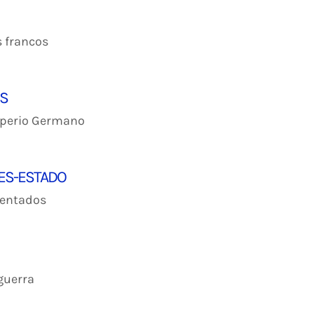
s francos
OS
Imperio Germano
DES-ESTADO
rentados
o
 guerra