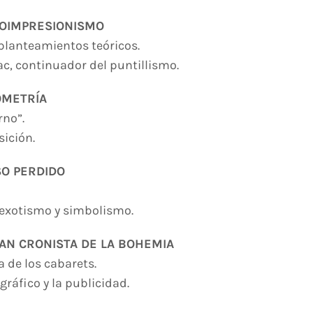
EOIMPRESIONISMO
planteamientos teóricos.
nac, continuador del puntillismo.
OMETRÍA
rno”.
ición.
SO PERDIDO
 exotismo y simbolismo.
AN CRONISTA DE LA BOHEMIA
da de los cabarets.
 gráfico y la publicidad.